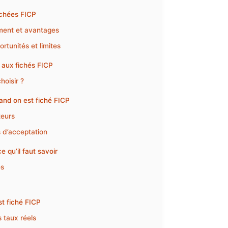
ichées FICP
ement et avantages
ortunités et limites
 aux fichés FICP
hoisir ?
quand on est fiché FICP
teurs
 d’acceptation
e qu’il faut savoir
és
st fiché FICP
 taux réels