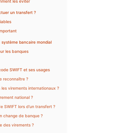
mment les éviter
tuer un transfert ?
fiables
important
du système bancaire mondial
our les banques
 code SWIFT et ses usages
 reconnaître ?
 les virements internationaux ?
rement national ?
 SWIFT lors d’un transfert ?
on change de banque ?
le des virements ?