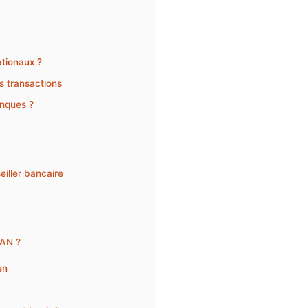
ationaux ?
s transactions
nques ?
eiller bancaire
BAN ?
en