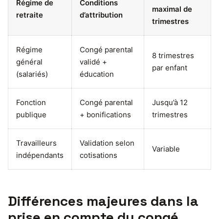
Régime de
Conditions
maximal de
retraite
d’attribution
trimestres
Régime
Congé parental
8 trimestres
général
validé +
par enfant
(salariés)
éducation
Fonction
Congé parental
Jusqu’à 12
publique
+ bonifications
trimestres
Travailleurs
Validation selon
Variable
indépendants
cotisations
Différences majeures dans la
prise en compte du congé