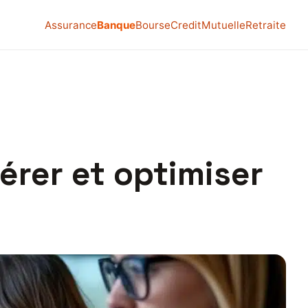
Assurance
Banque
Bourse
Credit
Mutuelle
Retraite
rer et optimiser