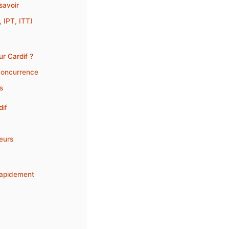
savoir
 IPT, ITT)
ur Cardif ?
 concurrence
s
dif
teurs
 rapidement