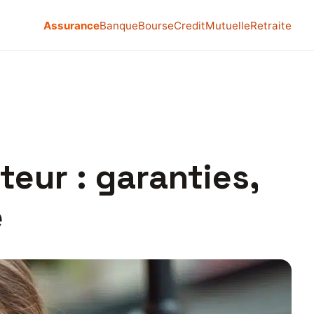
Assurance
Banque
Bourse
Credit
Mutuelle
Retraite
teur : garanties,
e