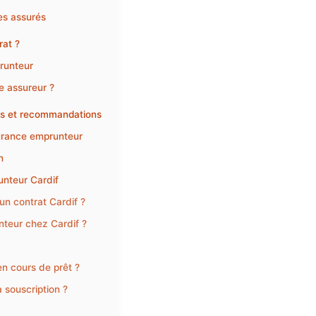
es assurés
rat ?
runteur
re assureur ?
ues et recommandations
surance emprunteur
n
unteur Cardif
un contrat Cardif ?
teur chez Cardif ?
n cours de prêt ?
 souscription ?