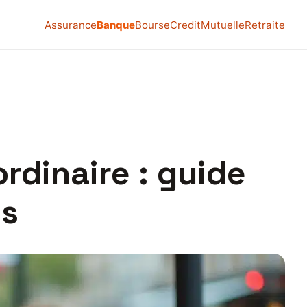
Assurance
Banque
Bourse
Credit
Mutuelle
Retraite
ordinaire : guide
es