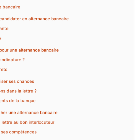
e bancaire
r candidater en alternance bancaire
cante
e
 pour une alternance bancaire
andidature ?
rets
miser ses chances
s dans la lettre ?
ients de la banque
cher une alternance bancaire
 lettre au bon interlocuteur
 et ses compétences