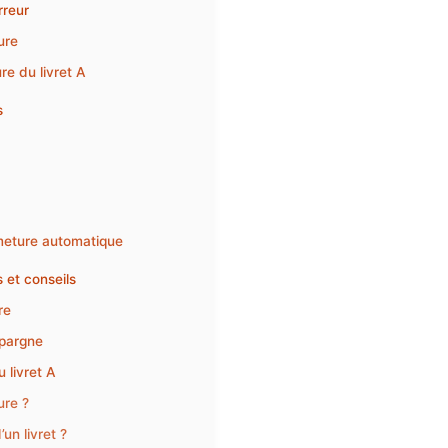
rreur
ure
re du livret A
s
ermeture automatique
s et conseils
re
épargne
 livret A
ure ?
’un livret ?